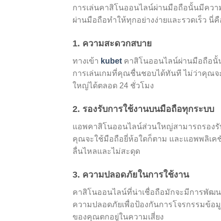
การเล่นคาสิโนออนไลน์ผ่านมือถือนั้นมีความ
ผ่านมือถือทำให้ทุกอย่างง่ายและรวดเร็ว นี่ค
1. ความสะดวกสบาย
ทางเข้า
คาสิโนออนไลน์ผ่านมือถือนั้น
kubet
การเล่นเกมที่คุณชื่นชอบได้ทันที ไม่ว่า
ใหญ่ได้ตลอด 24 ชั่วโมง
2. รองรับการใช้งานบนมือถือทุกระบบ
แอพคาสิโนออนไลน์ส่วนใหญ่สามารถรองรับกา
คุณจะใช้มือถือยี่ห้อใดก็ตาม และแอพพลิเคชั
ลื่นไหลและไม่สะดุด
3. ความปลอดภัยในการใช้งาน
คาสิโนออนไลน์ที่น่าเชื่อถือมักจะมีการพัฒ
ความปลอดภัยเพื่อป้องกันการโจรกรรมข้อมูล
ของคุณตกอยู่ในความเสี่ยง