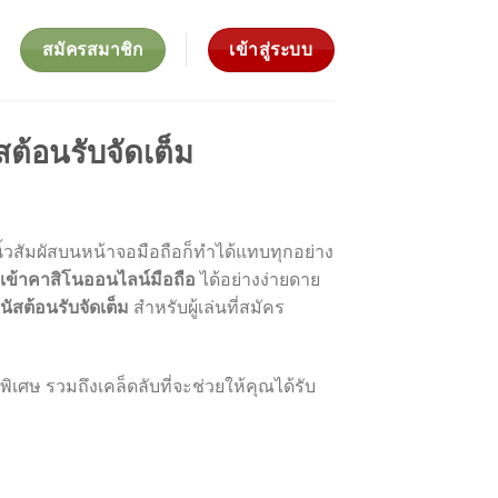
สมัครสมาชิก
เข้าสู่ระบบ
ต้อนรับจัดเต็ม
้วสัมผัสบนหน้าจอมือถือก็ทำได้แทบทุกอย่าง
ได้อย่างง่ายดาย
เข้าคาสิโนออนไลน์มือถือ
สำหรับผู้เล่นที่สมัคร
ัสต้อนรับจัดเต็ม
ศษ รวมถึงเคล็ดลับที่จะช่วยให้คุณได้รับ