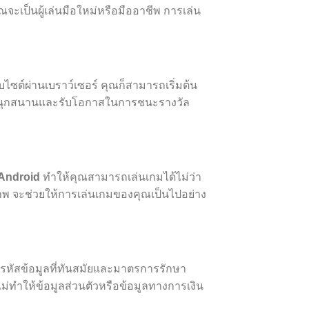
จะเป็นผู้เล่นมือใหม่หรือมืออาชีพ การเล่น
ไซต์ผ่านเบราว์เซอร์ คุณก็สามารถเริ่มต้น
วามสนุกสนานและรับโอกาสในการชนะรางวัล
ทำให้คุณสามารถเล่นเกมได้ไม่ว่า
Android
ิภาพ จะช่วยให้การเล่นเกมของคุณเป็นไปอย่าง
้ารหัสข้อมูลที่ทันสมัยและมาตรการรักษา
่ทำให้ข้อมูลส่วนตัวหรือข้อมูลทางการเงิน