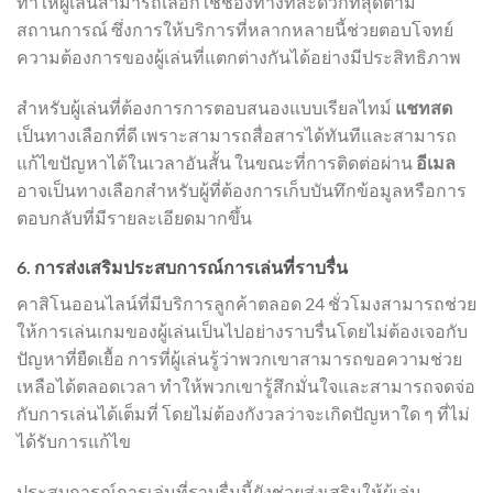
ทำให้ผู้เล่นสามารถเลือกใช้ช่องทางที่สะดวกที่สุดตาม
สถานการณ์ ซึ่งการให้บริการที่หลากหลายนี้ช่วยตอบโจทย์
ความต้องการของผู้เล่นที่แตกต่างกันได้อย่างมีประสิทธิภาพ
สำหรับผู้เล่นที่ต้องการการตอบสนองแบบเรียลไทม์
แชทสด
เป็นทางเลือกที่ดี เพราะสามารถสื่อสารได้ทันทีและสามารถ
แก้ไขปัญหาได้ในเวลาอันสั้น ในขณะที่การติดต่อผ่าน
อีเมล
อาจเป็นทางเลือกสำหรับผู้ที่ต้องการเก็บบันทึกข้อมูลหรือการ
ตอบกลับที่มีรายละเอียดมากขึ้น
6. การส่งเสริมประสบการณ์การเล่นที่ราบรื่น
คาสิโนออนไลน์ที่มีบริการลูกค้าตลอด 24 ชั่วโมงสามารถช่วย
ให้การเล่นเกมของผู้เล่นเป็นไปอย่างราบรื่นโดยไม่ต้องเจอกับ
ปัญหาที่ยืดเยื้อ การที่ผู้เล่นรู้ว่าพวกเขาสามารถขอความช่วย
เหลือได้ตลอดเวลา ทำให้พวกเขารู้สึกมั่นใจและสามารถจดจ่อ
กับการเล่นได้เต็มที่ โดยไม่ต้องกังวลว่าจะเกิดปัญหาใด ๆ ที่ไม่
ได้รับการแก้ไข
ประสบการณ์การเล่นที่ราบรื่นนี้ยังช่วยส่งเสริมให้ผู้เล่น