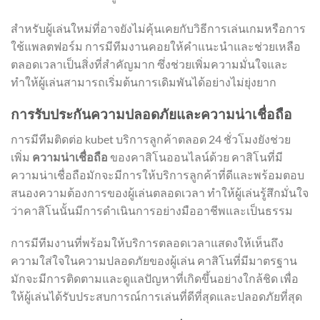
สำหรับผู้เล่นใหม่ที่อาจยังไม่คุ้นเคยกับวิธีการเล่นเกมหรือการ
ใช้แพลตฟอร์ม การมีทีมงานคอยให้คำแนะนำและช่วยเหลือ
ตลอดเวลาเป็นสิ่งที่สำคัญมาก ซึ่งช่วยเพิ่มความมั่นใจและ
ทำให้ผู้เล่นสามารถเริ่มต้นการเดิมพันได้อย่างไม่ยุ่งยาก
การรับประกันความปลอดภัยและความน่าเชื่อถือ
การมีทีมติดต่อ kubet บริการลูกค้าตลอด 24 ชั่วโมงยังช่วย
เพิ่ม
ความน่าเชื่อถือ
ของคาสิโนออนไลน์ด้วย คาสิโนที่มี
ความน่าเชื่อถือมักจะมีการให้บริการลูกค้าที่ดีและพร้อมตอบ
สนองความต้องการของผู้เล่นตลอดเวลา ทำให้ผู้เล่นรู้สึกมั่นใจ
ว่าคาสิโนนั้นมีการดำเนินการอย่างมืออาชีพและเป็นธรรม
การมีทีมงานที่พร้อมให้บริการตลอดเวลาแสดงให้เห็นถึง
ความใส่ใจในความปลอดภัยของผู้เล่น คาสิโนที่มีมาตรฐาน
มักจะมีการติดตามและดูแลปัญหาที่เกิดขึ้นอย่างใกล้ชิด เพื่อ
ให้ผู้เล่นได้รับประสบการณ์การเล่นที่ดีที่สุดและปลอดภัยที่สุด