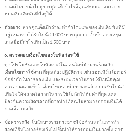
ตามเป้าอาจนำไปสู่การสูญเสียกำไรที่คุณสะสมมาและอาจ
หมดเงินเดิมพันที่มีอยู่ได้
ตัวอย่าง
: หากคุณตั้งเป้าว่าจะทำกำไร 50% ของเงินเดิมพันที่มี
อยู่ เช่น หากได้รับโบนัส 1,000 บาท คุณอาจตั้งเป้าว่าจะหยุด
เล่นเมื่อมีกำไรเพิ่มเป็น 1,500 บาท
6. ตรวจสอบเงื่อนไขของโบนัสก่อนใช้
ทุกโปรโมชั่นและโบนัสคาสิโนออนไลน์มักมาพร้อมกับ
เงื่อนไขการใช้งาน
ที่คุณต้องปฏิบัติตาม เช่น ยอดเทิร์นโอเวอร์
ข้อจำกัดในการถอนเงิน และระยะเวลาในการใช้โบนัส คุณ
ควรอ่านและเข้าใจเงื่อนไขเหล่านี้อย่างละเอียดก่อนรับโบนัส
เพื่อไม่ให้พลาดโอกาสในการใช้โบนัสให้คุ้มค่าที่สุด และ
ป้องกันความผิดพลาดที่อาจทำให้คุณไม่สามารถถอนเงินได้
ตามที่คาดหวัง
ข้อควรระวัง
: โบนัสบางรายการอาจมีข้อกำหนดในการทำ
ยอดเทิร์นโอเวอร์สูงเกินไป ซึ่งทำให้การถอนเงินยากขึ้น ควร