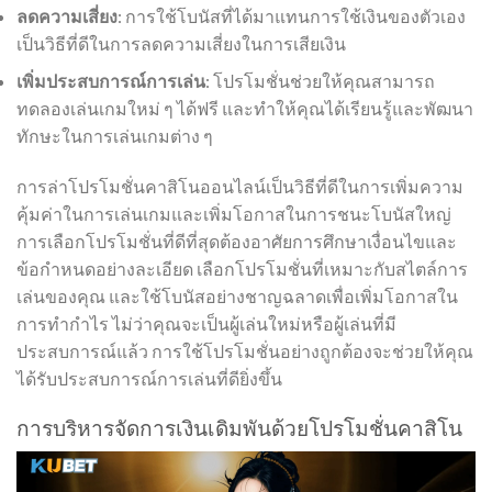
ลดความเสี่ยง
: การใช้โบนัสที่ได้มาแทนการใช้เงินของตัวเอง
เป็นวิธีที่ดีในการลดความเสี่ยงในการเสียเงิน
เพิ่มประสบการณ์การเล่น
: โปรโมชั่นช่วยให้คุณสามารถ
ทดลองเล่นเกมใหม่ ๆ ได้ฟรี และทำให้คุณได้เรียนรู้และพัฒนา
ทักษะในการเล่นเกมต่าง ๆ
การล่าโปรโมชั่นคาสิโนออนไลน์เป็นวิธีที่ดีในการเพิ่มความ
คุ้มค่าในการเล่นเกมและเพิ่มโอกาสในการชนะโบนัสใหญ่
การเลือกโปรโมชั่นที่ดีที่สุดต้องอาศัยการศึกษาเงื่อนไขและ
ข้อกำหนดอย่างละเอียด เลือกโปรโมชั่นที่เหมาะกับสไตล์การ
เล่นของคุณ และใช้โบนัสอย่างชาญฉลาดเพื่อเพิ่มโอกาสใน
การทำกำไร ไม่ว่าคุณจะเป็นผู้เล่นใหม่หรือผู้เล่นที่มี
ประสบการณ์แล้ว การใช้โปรโมชั่นอย่างถูกต้องจะช่วยให้คุณ
ได้รับประสบการณ์การเล่นที่ดียิ่งขึ้น
การบริหารจัดการเงินเดิมพันด้วยโปรโมชั่นคาสิโน