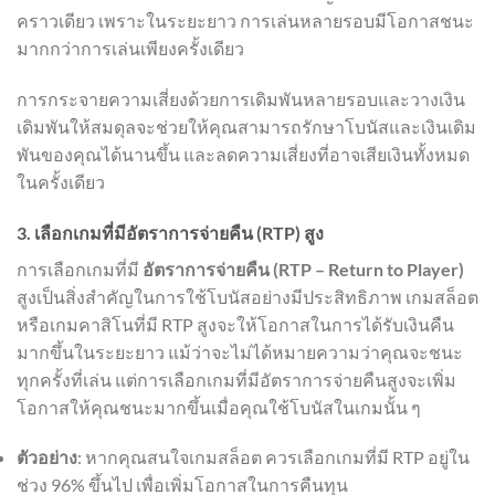
คราวเดียว เพราะในระยะยาว การเล่นหลายรอบมีโอกาสชนะ
มากกว่าการเล่นเพียงครั้งเดียว
การกระจายความเสี่ยงด้วยการเดิมพันหลายรอบและวางเงิน
เดิมพันให้สมดุลจะช่วยให้คุณสามารถรักษาโบนัสและเงินเดิม
พันของคุณได้นานขึ้น และลดความเสี่ยงที่อาจเสียเงินทั้งหมด
ในครั้งเดียว
3. เลือกเกมที่มีอัตราการจ่ายคืน (RTP) สูง
การเลือกเกมที่มี
อัตราการจ่ายคืน (RTP – Return to Player)
สูงเป็นสิ่งสำคัญในการใช้โบนัสอย่างมีประสิทธิภาพ เกมสล็อต
หรือเกมคาสิโนที่มี RTP สูงจะให้โอกาสในการได้รับเงินคืน
มากขึ้นในระยะยาว แม้ว่าจะไม่ได้หมายความว่าคุณจะชนะ
ทุกครั้งที่เล่น แต่การเลือกเกมที่มีอัตราการจ่ายคืนสูงจะเพิ่ม
โอกาสให้คุณชนะมากขึ้นเมื่อคุณใช้โบนัสในเกมนั้น ๆ
ตัวอย่าง
: หากคุณสนใจเกมสล็อต ควรเลือกเกมที่มี RTP อยู่ใน
ช่วง 96% ขึ้นไป เพื่อเพิ่มโอกาสในการคืนทุน