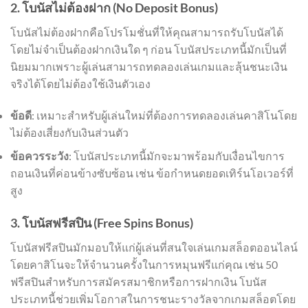
2. โบนัสไม่ต้องฝาก (No Deposit Bonus)
โบนัสไม่ต้องฝากคือโปรโมชั่นที่ให้คุณสามารถรับโบนัสได้
โดยไม่จำเป็นต้องฝากเงินใด ๆ ก่อน โบนัสประเภทนี้มักเป็นที่
นิยมมากเพราะผู้เล่นสามารถทดลองเล่นเกมและลุ้นชนะเงิน
จริงได้โดยไม่ต้องใช้เงินตัวเอง
ข้อดี
: เหมาะสำหรับผู้เล่นใหม่ที่ต้องการทดลองเล่นคาสิโนโดย
ไม่ต้องเสี่ยงกับเงินส่วนตัว
ข้อควรระวัง
: โบนัสประเภทนี้มักจะมาพร้อมกับเงื่อนไขการ
ถอนเงินที่ค่อนข้างซับซ้อน เช่น ข้อกำหนดยอดเทิร์นโอเวอร์ที่
สูง
3. โบนัสฟรีสปิน (Free Spins Bonus)
โบนัสฟรีสปินมักมอบให้แก่ผู้เล่นที่สนใจเล่นเกมสล็อตออนไลน์
โดยคาสิโนจะให้จำนวนครั้งในการหมุนฟรีแก่คุณ เช่น 50
ฟรีสปินสำหรับการสมัครสมาชิกหรือการฝากเงิน โบนัส
ประเภทนี้ช่วยเพิ่มโอกาสในการชนะรางวัลจากเกมสล็อตโดย