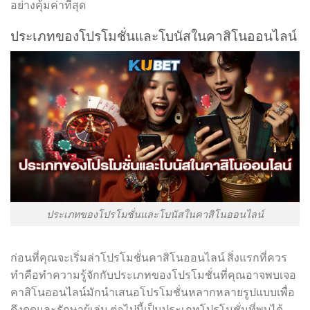
อย่างคุ้มค่าที่สุด
ประเภทของโปรโมชั่นและโบนัสในคาสิโนออนไลน์
ประเภทของโปรโมชั่นและโบนัสในคาสิโนออนไลน์
ก่อนที่คุณจะเริ่มล่าโปรโมชั่นคาสิโนออนไลน์ สิ่งแรกที่ควร
ทำคือทำความรู้จักกับประเภทของโปรโมชั่นที่คุณอาจพบเจอ
คาสิโนออนไลน์มักนำเสนอโปรโมชั่นหลากหลายรูปแบบเพื่อ
ดึงดูดและรักษาผู้เล่น ต่อไปนี้เป็นประเภทโปรโมชั่นที่พบได้