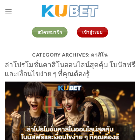
Skip
to
content
สมัครสมาชิก
เข้าสู่ระบบ
CATEGORY ARCHIVES:
คาสิโน
ล่าโปรโมชั่นคาสิโนออนไลน์สุดคุ้ม โบนัสฟรี
และเงื่อนไขง่าย ๆ ที่คุณต้องรู้