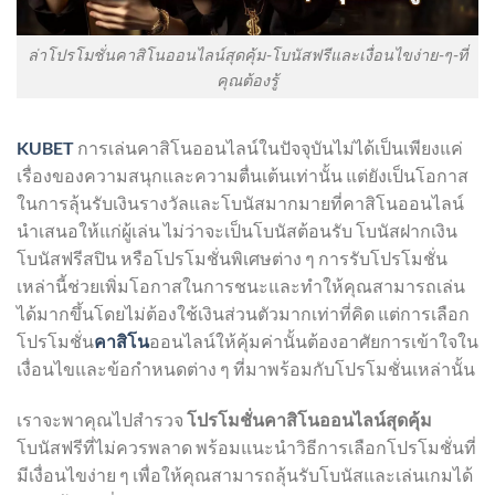
ล่าโปรโมชั่นคาสิโนออนไลน์สุดคุ้ม-โบนัสฟรีและเงื่อนไขง่าย-ๆ-ที่
คุณต้องรู้
KUBET
การเล่นคาสิโนออนไลน์ในปัจจุบันไม่ได้เป็นเพียงแค่
เรื่องของความสนุกและความตื่นเต้นเท่านั้น แต่ยังเป็นโอกาส
ในการลุ้นรับเงินรางวัลและโบนัสมากมายที่คาสิโนออนไลน์
นำเสนอให้แก่ผู้เล่น ไม่ว่าจะเป็นโบนัสต้อนรับ โบนัสฝากเงิน
โบนัสฟรีสปิน หรือโปรโมชั่นพิเศษต่าง ๆ การรับโปรโมชั่น
เหล่านี้ช่วยเพิ่มโอกาสในการชนะและทำให้คุณสามารถเล่น
ได้มากขึ้นโดยไม่ต้องใช้เงินส่วนตัวมากเท่าที่คิด แต่การเลือก
โปรโมชั่น
คาสิโน
ออนไลน์ให้คุ้มค่านั้นต้องอาศัยการเข้าใจใน
เงื่อนไขและข้อกำหนดต่าง ๆ ที่มาพร้อมกับโปรโมชั่นเหล่านั้น
เราจะพาคุณไปสำรวจ
โปรโมชั่นคาสิโนออนไลน์สุดคุ้ม
โบนัสฟรีที่ไม่ควรพลาด พร้อมแนะนำวิธีการเลือกโปรโมชั่นที่
มีเงื่อนไขง่าย ๆ เพื่อให้คุณสามารถลุ้นรับโบนัสและเล่นเกมได้