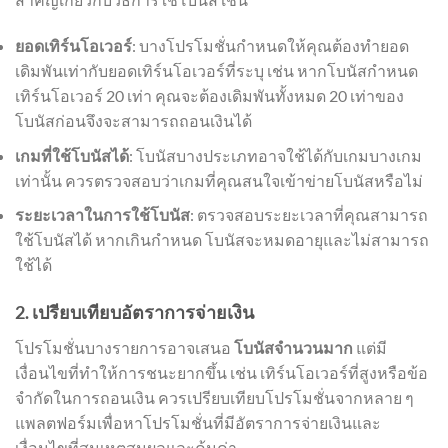
ยอดเทิร์นโอเวอร์
: บางโปรโมชั่นกำหนดให้คุณต้องทำยอด
เดิมพันเท่ากับยอดเทิร์นโอเวอร์ที่ระบุ เช่น หากโบนัสกำหนด
เทิร์นโอเวอร์ 20 เท่า คุณจะต้องเดิมพันทั้งหมด 20 เท่าของ
โบนัสก่อนจึงจะสามารถถอนเงินได้
เกมที่ใช้โบนัสได้
: โบนัสบางประเภทอาจใช้ได้กับเกมบางเกม
เท่านั้น ควรตรวจสอบว่าเกมที่คุณสนใจเข้าข่ายโบนัสหรือไม่
ระยะเวลาในการใช้โบนัส
: ตรวจสอบระยะเวลาที่คุณสามารถ
ใช้โบนัสได้ หากเกินกำหนด โบนัสจะหมดอายุและไม่สามารถ
ใช้ได้
2. เปรียบเทียบอัตราการจ่ายเงิน
โปรโมชั่นบางรายการอาจเสนอ
โบนัสจำนวนมาก
แต่มี
เงื่อนไขที่ทำให้การชนะยากขึ้น เช่น เทิร์นโอเวอร์ที่สูงหรือข้อ
จำกัดในการถอนเงิน ควรเปรียบเทียบโปรโมชั่นจากหลาย ๆ
แพลตฟอร์มเพื่อหาโปรโมชั่นที่มีอัตราการจ่ายเงินและ
เงื่อนไขที่สมเหตุสมผลและคุ้มค่า