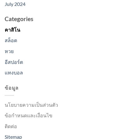
July 2024
Categories
คาสิโน
สล็อต
หวย
อีสปอร์ต
แทงบอล
ข้อมูล
นโยบายความเป็นส่วนตัว
ข้อกำหนดและเงื่อนไข
ติดต่อ
Sitemap