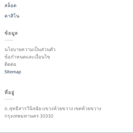
สล็อต
คาสิโน
ข้อมูล
นโยบายความเป็นส่วนตัว
ข้อกำหนดและเงื่อนไข
ติดต่อ
Sitemap
ที่อยู่
ถ. สุทธิสารวินิจฉัย แขวงห้วยขวาง เขตห้วยขวาง
กรุงเทพมหานคร 10310