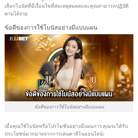
เลือกโบนัสที่มีเงื่อนไขที่สมเหตุสมผลและคุณสามารถปฏิบัติ
ตามได้ง่าย
ข้อดีของการใช้โบนัสอย่างมีแบบแผน
ข้อดีของการใช้โบนัสอย่างมีแบบแผน
เมื่อคุณใช้โบนัสหรือโปรโมชั่นอย่างมีแผนการ คุณจะได้รับ
ประโยชน์มากมายจากการเล่นคาสิโนออนไลน์: